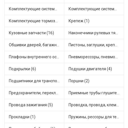
Комплектующие системы отопления (13)
Комплектующие системы питания (1)
Комплектующие тормозной системы (6)
Крепеж (1)
Кузовные запчасти (16)
Наконечники рулевых тяг (5)
Обшивки дверей, багажника, потолков, накладки салона (2)
Пистоны, заглушки, крепежные элементы (2)
Плафоны внутреннего освещения (1)
Пневморессоры, пневмоподушки (1)
Подкрылки (6)
Подушки двигателя (4)
Подшипники для транспорта (11)
Поршни (2)
Предохранители, переключатели, кнопки автомобильные (6)
Приемные трубы глушителя (3)
Провода зажигания (5)
Проводка, провода, клеммы и разъемы (3)
Прокладки (1)
Пружины, рессоры для техники (2)