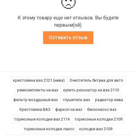
🙁
К этому товару еще нет отзывов. Вы будете
первым(ой).
Оставить отзыв
крестовина ваз 2121 (нива)
Очиститель битума для авто
ремкомплекты на ваз
купить резонатор на ваз 2110
фильтр воздушный ваз
глушитель ваз
радиатор нива
Крестовина ВАЗ
фаркоп на ваз
бензонасос ваз
тормозные колодки ваз 2114
тормозные колодки 2109
тормозные колодки ланос
колодки ваз 2109