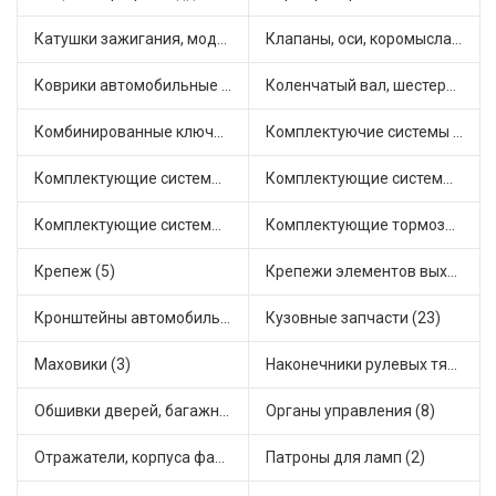
Катушки зажигания, модули зажигания (14)
Клапаны, оси, коромысла (6)
Коврики автомобильные (4)
Коленчатый вал, шестерни коленчатого вала (2)
Комбинированные ключи (1)
Комплектуючие системы стеклоочистителя (7)
Комплектующие системы выпуска отработавших газов (13)
Комплектующие системы отопления (18)
Комплектующие системы питания (12)
Комплектующие тормозной системы (6)
Крепеж (5)
Крепежи элементов выхлопной системы (4)
Кронштейны автомобильные (3)
Кузовные запчасти (23)
Маховики (3)
Наконечники рулевых тяг (18)
Обшивки дверей, багажника, потолков, накладки салона (1)
Органы управления (8)
Отражатели, корпуса фар и фонарей (3)
Патроны для ламп (2)