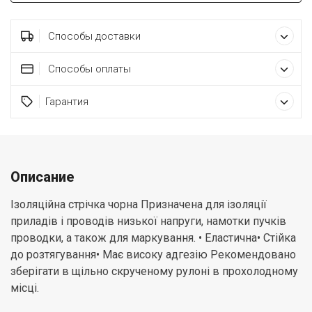
Способы доставки
Способы оплаты
Гарантия
Описание
Ізоляційна стрічка чорна Призначена для ізоляції
приладів і проводів низької напруги, намотки пучків
проводки, а також для маркування. • Еластична• Стійка
до розтягування• Має високу адгезію Рекомендовано
зберігати в щільно скрученому рулоні в прохолодному
місці.