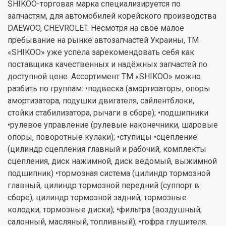
SHIKOO-торговая марка специализируется по
запчастям, для автомобилей корейского производства
DAEWOO, CHEVROLET. Несмотря на своё малое
пребывание на рынке автозапчастей Украины, TM
«SHIKOO» уже успела зарекомендовать себя как
поставщика качественных и надёжных запчастей по
доступной цене. Ассортимент TM «SHIKOO» можно
разбить по группам: •подвеска (амортизаторы, опоры
амортизатора, подушки двигателя, сайлентблоки,
стойки стабилизатора, рычаги в сборе); •подшипники
•рулевое управление (рулевые наконечники, шаровые
опоры, поворотные кулаки); •ступицы •сцепление
(цилиндр сцепления главный и рабочий, комплекты
сцепления, диск нажимной, диск ведомый, выжимной
подшипник) •тормозная система (цилиндр тормозной
главный, цилиндр тормозной передний (суппорт в
сборе), цилиндр тормозной задний, тормозные
колодки, тормозные диски); •фильтра (воздушный,
салонный, масляный, топливный); •гофра глушителя.