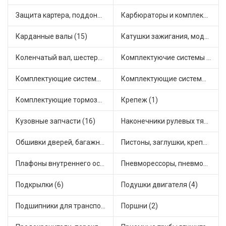
Защита картера, поддона, КПП (1)
Карбюраторы и комплектующие (7)
Карданные валы (15)
Катушки зажигания, модули зажигания (1)
Коленчатый вал, шестерни коленчатого вала (1)
Комплектуючие системы стеклоочистителя (2)
Комплектующие системы отопления (13)
Комплектующие системы питания (1)
Комплектующие тормозной системы (6)
Крепеж (1)
Кузовные запчасти (16)
Наконечники рулевых тяг (5)
Обшивки дверей, багажника, потолков, накладки салона (2)
Пистоны, заглушки, крепежные элементы (2)
Плафоны внутреннего освещения (1)
Пневморессоры, пневмоподушки (1)
Подкрылки (6)
Подушки двигателя (4)
Подшипники для транспорта (11)
Поршни (2)