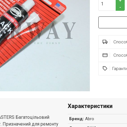
+
-
Способ
Спосо
Гарант
Характеристики
ASTERS Багатоцільовий
Бренд
:
Abro
. Призначений для ремонту