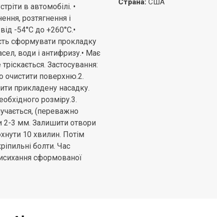
Страна
:
США
тріти в автомобілі. •
ення, розтягнення і
ід -54°С до +260°С.•
ість сформувати прокладку
сел, води і антифризу.• Має
 тріскається. Застосування:
о очистити поверхню.2.
тити прикладену насадку.
еобхідного розміру.3.
учається, (переважно
 2-3 мм. Залишити отвори
охнути 10 хвилин. Потім
ріпильні болти. Час
висихання сформованої