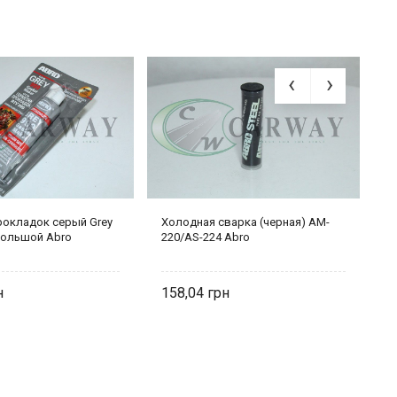
рокладок серый Grey
Холодная сварка (черная) AM-
К
 большой Abro
220/AS-224 Abro
г
158,04
1