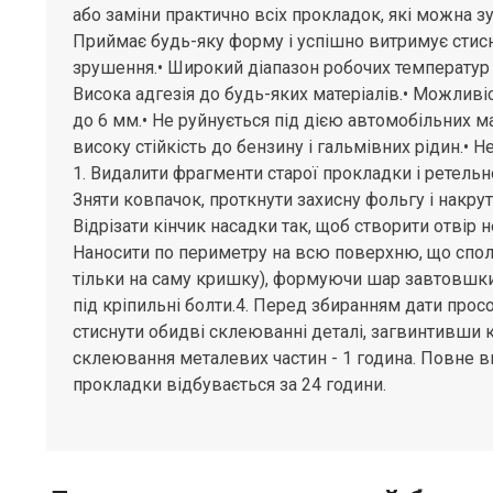
або заміни практично всіх прокладок, які можна зус
Приймає будь-яку форму і успішно витримує стисн
зрушення.• Широкий діапазон робочих температур в
Висока адгезія до будь-яких матеріалів.• Можлив
до 6 мм.• Не руйнується під дією автомобільних ма
високу стійкість до бензину і гальмівних рідин.• Не
1. Видалити фрагменти старої прокладки і ретельн
Зняти ковпачок, проткнути захисну фольгу і накру
Відрізати кінчик насадки так, щоб створити отвір н
Наносити по периметру на всю поверхню, що спол
тільки на саму кришку), формуючи шар завтовшки
під кріпильні болти.4. Перед збиранням дати прос
стиснути обидві склеюванні деталі, загвинтивши к
склеювання металевих частин - 1 година. Повне 
прокладки відбувається за 24 години.