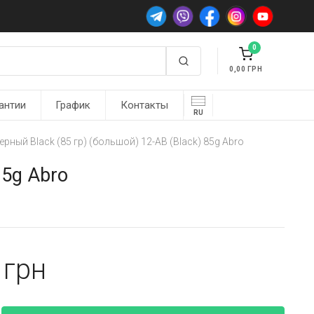
0
0,00
антии
График
Контакты
RU
рный Black (85 гр) (большой) 12-AB (Black) 85g Abro
85g Abro
2