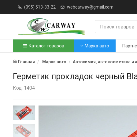
(095) 513-33-22
webcarway@gmail.com
Каталог товаров
Марка авто
Партн
Главная
Марки авто
Автохимия, автокосметика и 
Герметик прокладок черный Blac
Код: 1404