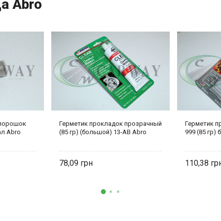
а Abro
 порошок
Герметик прокладок прозрачный
Герметик п
ал Abro
(85 гр) (большой) 13-AB Abro
999 (85 гр)
78,09
110,38