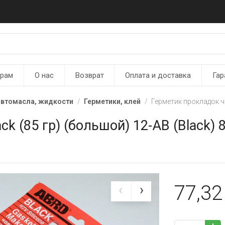
ерам
О нас
Возврат
Оплата и доставка
Гар
автомасла, жидкости
Герметики, клей
Герметик прокладок че
k (85 гр) (большой) 12-AB (Black) 
77,3