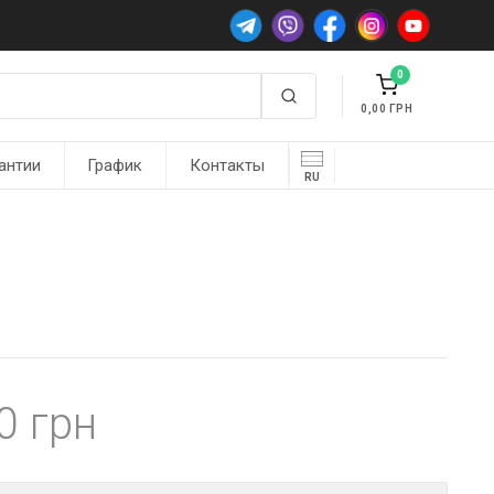
0
0,00
антии
График
Контакты
RU
00