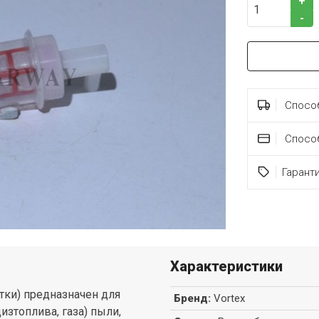
+
-
Способ
Спосо
Гарант
Характеристики
тки) предназначен для
Бренд
:
Vortex
изтоплива, газа) пыли,