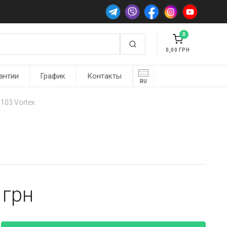
0
0,00
антии
График
Контакты
RU
103 Vortex
2