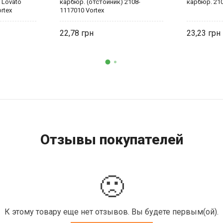
 Lovato
карбюр. (отстойник) 2108-
карбюр. 210
rtex
1117010 Vortex
22,78
23,23
Отзывы покупателей
🙁
К этому товару еще нет отзывов. Вы будете первым(ой).