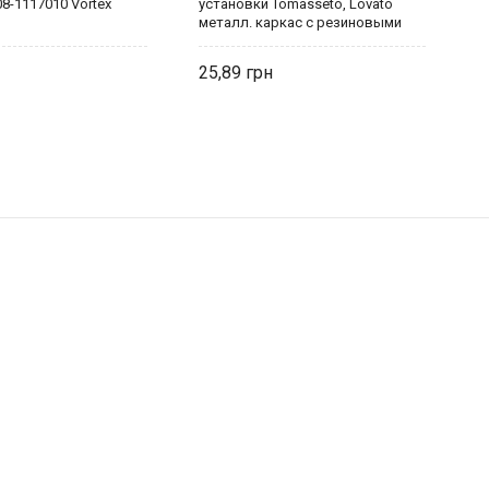
8-1117010 Vortex
установки Tomasseto, Lovato
у
металл. каркас с резиновыми
р
кольцами 430 Vortex
25,89
4