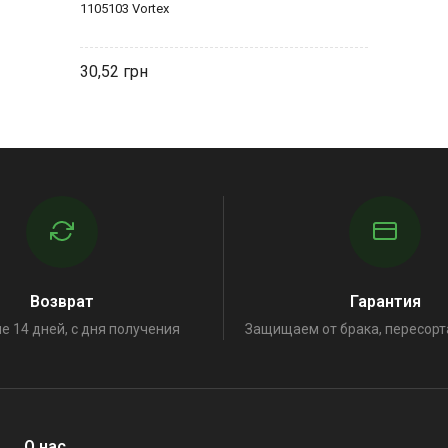
1105103 Vortex
30,52
Возврат
Гарантия
е 14 дней, с дня получения
Защищаем от брака, пересорт
О нас