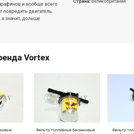
Страна
:
Великобритания
парафинов и вообще всего
т повредить двигатель.
 а значит, дольше
енда Vortex
азовые
Фильтр топливный бензиновый
Фильтр топ