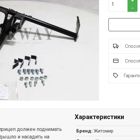
+
-
Способ
Спосо
Гарант
Характеристики
н прицеп должен поднимать
Бренд
:
Житомир
 дышло и насадить на