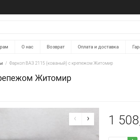
ерам
О нас
Возврат
Оплата и доставка
Гар
пы
Фаркоп ВАЗ 2115 (кованый) с крепежом Житомир
крепежом Житомир
1 508