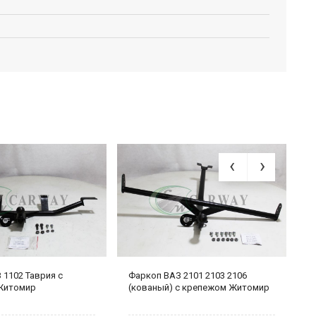
 1102 Таврия с
Фаркоп ВАЗ 2101 2103 2106
Ф
Житомир
(кованый) с крепежом Житомир
к