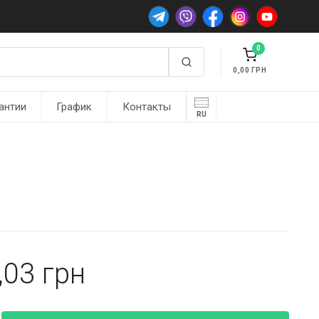
0
0,00
антии
График
Контакты
RU
,03