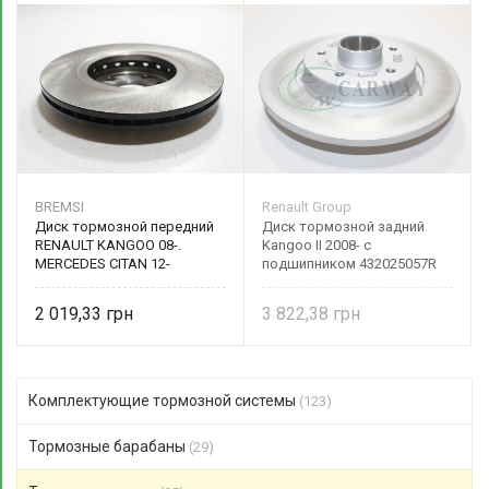
BREMSI
Renault Group
Диск тормозной передний
Диск тормозной задний
RENAULT KANGOO 08-.
Kangoo II 2008- с
MERCEDES CITAN 12-
подшипником 432025057R
CD7733V BREMSI
Renault (Original)
2 019,33
3 822,38
Комплектующие тормозной системы
(123)
Тормозные барабаны
(29)