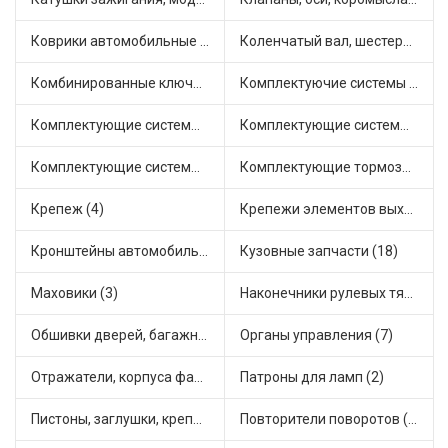
Коврики автомобильные (3)
Коленчатый вал, шестерни коленчатого вала (2)
Комбинированные ключи (1)
Комплектуючие системы стеклоочистителя (6)
Комплектующие системы выпуска отработавших газов (11)
Комплектующие системы отопления (18)
Комплектующие системы питания (11)
Комплектующие тормозной системы (6)
Крепеж (4)
Крепежи элементов выхлопной системы (4)
Кронштейны автомобильные (2)
Кузовные запчасти (18)
Маховики (3)
Наконечники рулевых тяг (18)
Обшивки дверей, багажника, потолков, накладки салона (1)
Органы управления (7)
Отражатели, корпуса фар и фонарей (2)
Патроны для ламп (2)
Пистоны, заглушки, крепежные элементы (2)
Повторители поворотов (3)