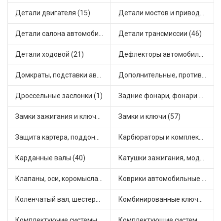
Детали двигателя (15)
Детали мостов и привода трансмиссии (68)
Детали салона автомобиля (47)
Детали трансмиссии (46)
Детали ходовой (21)
Дефлекторы автомобильные (5)
Домкраты, подставки автомобильные (1)
Дополнительные, противотуманные фары (2)
Дроссельные заслонки (1)
Задние фонари, фонари видимости (7)
Замки зажигания и ключи (11)
Замки и ключи (57)
Защита картера, поддона, КПП (4)
Карбюраторы и комплектующие (32)
Карданные валы (40)
Катушки зажигания, модули зажигания (3)
Клапаны, оси, коромысла (14)
Коврики автомобильные (7)
Коленчатый вал, шестерни коленчатого вала (9)
Комбинированные ключи (3)
Комплектуючие системы стеклоочистителя (11)
Комплектующие системы выпуска отработавших газов (10)