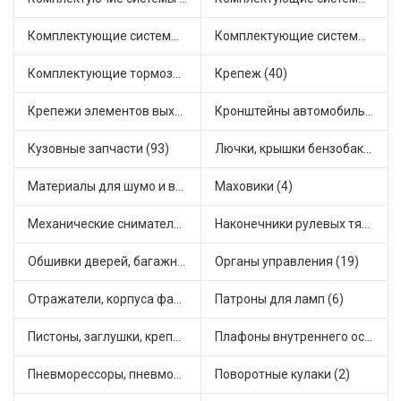
Комплектующие системы отопления (30)
Комплектующие системы питания (12)
Комплектующие тормозной системы (26)
Крепеж (40)
Крепежи элементов выхлопной системы (5)
Кронштейны автомобильные (4)
Кузовные запчасти (93)
Лючки, крышки бензобака (6)
Материалы для шумо и виброизоляции (1)
Маховики (4)
Механические сниматели (1)
Наконечники рулевых тяг (35)
Обшивки дверей, багажника, потолков, накладки салона (37)
Органы управления (19)
Отражатели, корпуса фар и фонарей (1)
Патроны для ламп (6)
Пистоны, заглушки, крепежные элементы (13)
Плафоны внутреннего освещения (1)
Пневморессоры, пневмоподушки (1)
Поворотные кулаки (2)