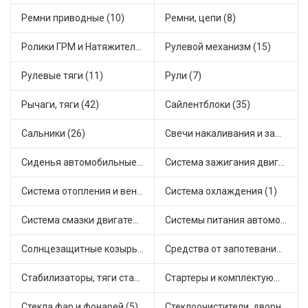
Ремни приводные (10)
Ремни, цепи (8)
Ролики ГРМ и Натяжители (17)
Рулевой механизм (15)
Рулевые тяги (11)
Рули (7)
Рычаги, тяги (42)
Сайлентблоки (35)
Сальники (26)
Свечи накаливания и зажигания (31)
Сиденья автомобильные (1)
Система зажигания двигателя (3)
Система отопления и вентиляции (19)
Система охлаждения (1)
Система смазки двигателя (19)
Системы питания автомобиля (31)
Солнцезащитные козырьки для салона автомобиля (3)
Средства от запотевания и размораживатели стекла (1)
Стабилизаторы, тяги стабилизатора, стойки стабилиз (4)
Стартеры и комплектующие (39)
Стекла фар и фонарей (5)
Стеклоочистители, дворники (1)