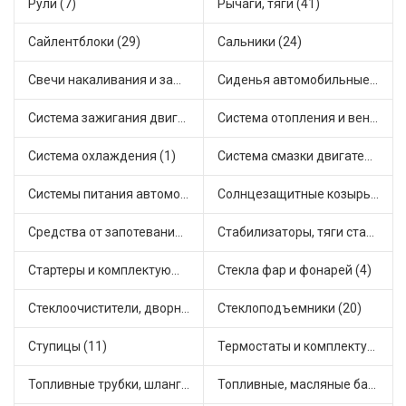
Рули (7)
Рычаги, тяги (41)
Сайлентблоки (29)
Сальники (24)
Свечи накаливания и зажигания (31)
Сиденья автомобильные (1)
Система зажигания двигателя (2)
Система отопления и вентиляции (14)
Система охлаждения (1)
Система смазки двигателя (16)
Системы питания автомобиля (17)
Солнцезащитные козырьки для салона автомобиля (2)
Средства от запотевания и размораживатели стекла (1)
Стабилизаторы, тяги стабилизатора, стойки стабилиз (3)
Стартеры и комплектующие (35)
Стекла фар и фонарей (4)
Стеклоочистители, дворники (1)
Стеклоподъемники (20)
Ступицы (11)
Термостаты и комплектующие системы охлаждения (51)
Топливные трубки, шланги, магистрали и рампы (2)
Топливные, масляные баки (1)