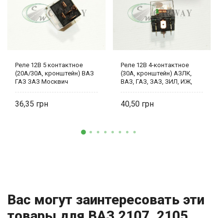
Реле 12В 5 контактное
Реле 12В 4-контактное
(20А/30А, кронштейн) ВАЗ
(30А, кронштейн) АЗЛК,
ГАЗ ЗАЗ Москвич
ВАЗ, ГАЗ, ЗАЗ, ЗИЛ, ИЖ,
прозрачное Авто-
МТЗ, ПАЗ, УАЗ, УРАЛ
Электрика
(Прозрачное) Авто-
36,35
40,50
Электрика
Вас могут заинтересовать эти
товары для ВАЗ 2107, 2105,