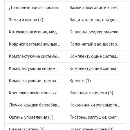
Дополнительные, противотуманные фары (2)
Замки зажигания и ключи (1)
Замки и ключи (2)
Защита картера, поддона, КПП (2)
Катушки зажигания, модули зажигания (7)
Клапаны, оси, коромысла (12)
Коврики автомобильные (6)
Коленчатый вал, шестерни коленчатого вала (4)
Комплектуючие системы стеклоочистителя (1)
Комплектующие системы выпуска отработавших газов (8)
Комплектующие системы отопления (2)
Комплектующие системы питания (9)
Комплектующие тормозной системы (4)
Крепеж (1)
Крепежи элементов выхлопной системы (7)
Кузовные запчасти (8)
Лючки, крышки бензобака (1)
Наконечники рулевых тяг (12)
Органы управления (1)
Пистоны, заглушки, крепежные элементы (4)
Пламегасители (2)
Поворотные кулаки (3)