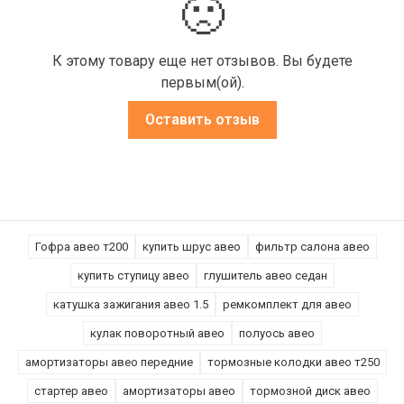
🙁
К этому товару еще нет отзывов. Вы будете
первым(ой).
Оставить отзыв
Гофра авео т200
купить шрус авео
фильтр салона авео
купить ступицу авео
глушитель авео седан
катушка зажигания авео 1.5
ремкомплект для авео
кулак поворотный авео
полуось авео
амортизаторы авео передние
тормозные колодки авео т250
стартер авео
амортизаторы авео
тормозной диск авео