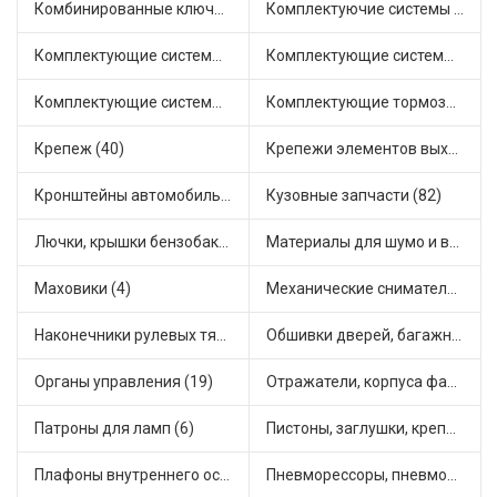
Комбинированные ключи (3)
Комплектуючие системы стеклоочистителя (9)
Комплектующие системы выпуска отработавших газов (10)
Комплектующие системы отопления (25)
Комплектующие системы питания (12)
Комплектующие тормозной системы (22)
Крепеж (40)
Крепежи элементов выхлопной системы (5)
Кронштейны автомобильные (4)
Кузовные запчасти (82)
Лючки, крышки бензобака (6)
Материалы для шумо и виброизоляции (1)
Маховики (4)
Механические сниматели (1)
Наконечники рулевых тяг (30)
Обшивки дверей, багажника, потолков, накладки салона (36)
Органы управления (19)
Отражатели, корпуса фар и фонарей (1)
Патроны для ламп (6)
Пистоны, заглушки, крепежные элементы (12)
Плафоны внутреннего освещения (1)
Пневморессоры, пневмоподушки (1)