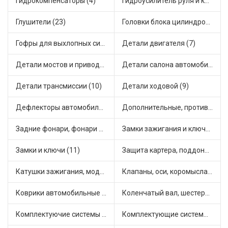
Гидрокомпенсаторы (4)
Гидроусилитель руля и комплектующие (1)
Глушители (23)
Головки блока цилиндров (1)
Гофры для выхлопных систем (9)
Детали двигателя (7)
Детали мостов и привода трансмиссии (19)
Детали салона автомобиля (15)
Детали трансмиссии (10)
Детали ходовой (9)
Дефлекторы автомобильные (2)
Дополнительные, противотуманные фары (8)
Задние фонари, фонари видимости (2)
Замки зажигания и ключи (10)
Замки и ключи (11)
Защита картера, поддона, КПП (3)
Катушки зажигания, модули зажигания (16)
Клапаны, оси, коромысла (20)
Коврики автомобильные (8)
Коленчатый вал, шестерни коленчатого вала (3)
Комплектуючие системы стеклоочистителя (8)
Комплектующие системы выпуска отработавших газов (45)