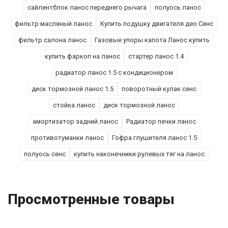
сайлентблок ланос переднего рычага
полуось ланос
фильтр масляный ланос
Купить подушку двигателя део Сенс
фильтр салона ланос
Газовые упоры капота Ланос купить
купить фаркоп на ланос
стартер ланос 1.4
радиатор ланос 1.5 с кондиционером
диск тормозной ланос 1.5
поворотный кулак сенс
стойка ланос
диск тормозной ланос
амортизатор задний ланос
Радиатор печки ланос
противотуманки ланос
Гофра глушителя ланос 1.5
полуось сенс
купить наконечники рулевых тяг на ланос
Просмотренные товары