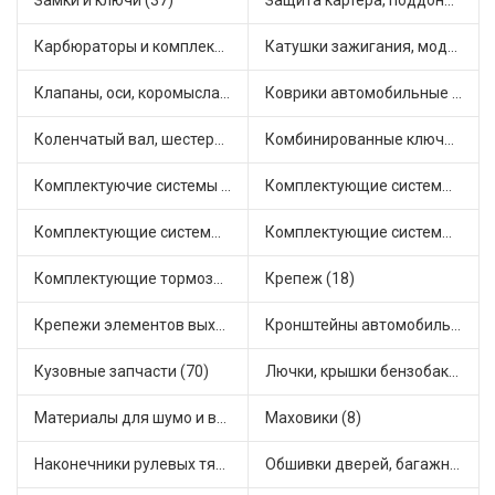
Замки и ключи (37)
Защита картера, поддона, КПП (3)
Карбюраторы и комплектующие (32)
Катушки зажигания, модули зажигания (21)
Клапаны, оси, коромысла (18)
Коврики автомобильные (13)
Коленчатый вал, шестерни коленчатого вала (3)
Комбинированные ключи (1)
Комплектуючие системы стеклоочистителя (13)
Комплектующие системы выпуска отработавших газов (25)
Комплектующие системы отопления (41)
Комплектующие системы питания (27)
Комплектующие тормозной системы (16)
Крепеж (18)
Крепежи элементов выхлопной системы (7)
Кронштейны автомобильные (13)
Кузовные запчасти (70)
Лючки, крышки бензобака (3)
Материалы для шумо и виброизоляции (1)
Маховики (8)
Наконечники рулевых тяг (36)
Обшивки дверей, багажника, потолков, накладки салона (6)