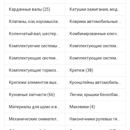
Карданные валы (25)
Катушки зажигания, модули зажигания (3)
Клапаны, оси, коромысла (14)
Коврики автомобильные (7)
Коленчатый вал, шестерни коленчатого вала (8)
Комбинированные ключи (3)
Комплектуючие системы стеклоочистителя (6)
Комплектующие системы выпуска отработавших газов (8)
Комплектующие системы отопления (22)
Комплектующие системы питания (6)
Комплектующие тормозной системы (22)
Крепеж (38)
Крепежи элементов выхлопной системы (5)
Кронштейны автомобильные (4)
Кузовные запчасти (66)
Лючки, крышки бензобака (6)
Материалы для шумо и виброизоляции (1)
Маховики (4)
Механические сниматели (1)
Наконечники рулевых тяг (30)