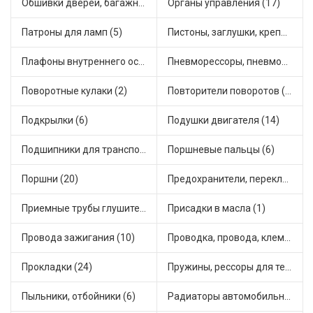
Обшивки дверей, багажника, потолков, накладки салона (33)
Органы управления (17)
Патроны для ламп (5)
Пистоны, заглушки, крепежные элементы (12)
Плафоны внутреннего освещения (1)
Пневморессоры, пневмоподушки (1)
Поворотные кулаки (2)
Повторители поворотов (8)
Подкрылки (6)
Подушки двигателя (14)
Подшипники для транспорта (43)
Поршневые пальцы (6)
Поршни (20)
Предохранители, переключатели, кнопки автомобильные (39)
Приемные трубы глушителя (5)
Присадки в масла (1)
Провода зажигания (10)
Проводка, провода, клеммы и разъемы (20)
Прокладки (24)
Пружины, рессоры для техники (29)
Пыльники, отбойники (6)
Радиаторы автомобильные (15)