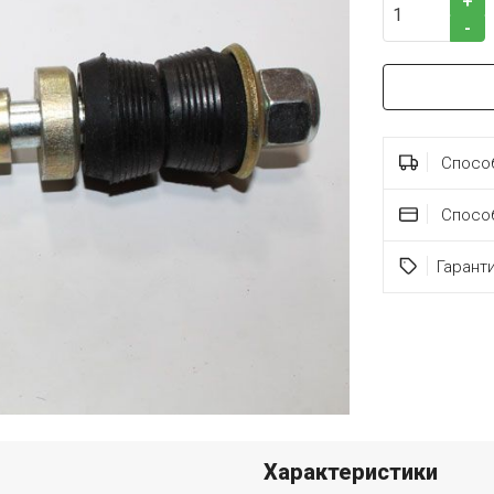
+
-
Способ
Спосо
Гарант
Характеристики