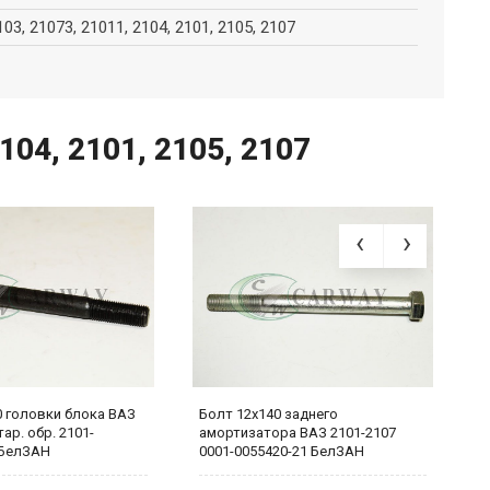
103, 21073, 21011, 2104, 2101, 2105, 2107
104, 2101, 2105, 2107
0 головки блока ВАЗ
Болт 12х140 заднего
Б
тар. обр. 2101-
амортизатора ВАЗ 2101-2107
1
 БелЗАН
0001-0055420-21 БелЗАН
2