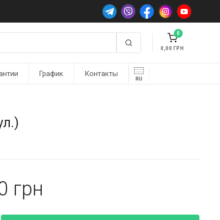
0
0,00
антии
График
Контакты
RU
л.)
50