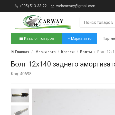
(095) 513-33-22
webcarway@gmail.com
Каталог товаров
Марка авто
Партн
Главная
Марки авто
Крепеж
Болты
Болт 12х1
Болт 12х140 заднего амортизато
Код: 40698