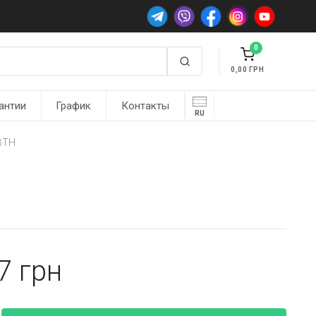
0
0,00
антии
График
Контакты
RU
 ВТН
97