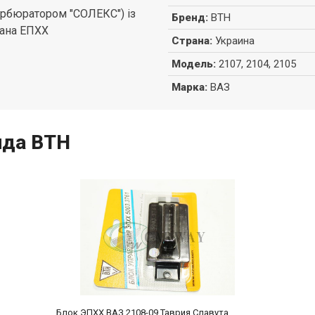
карбюратором "СОЛЕКС") із
Бренд
:
ВТН
пана ЕПХХ
Страна
:
Украина
Модель
:
2107, 2104, 2105
Марка
:
ВАЗ
нда ВТН
Блок ЭПХХ ВАЗ 2108-09 Таврия Славута