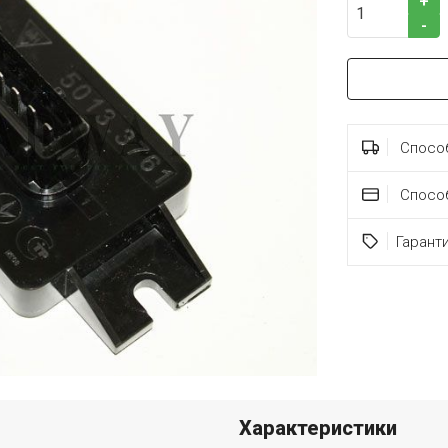
+
-
Способ
Спосо
Гарант
Характеристики