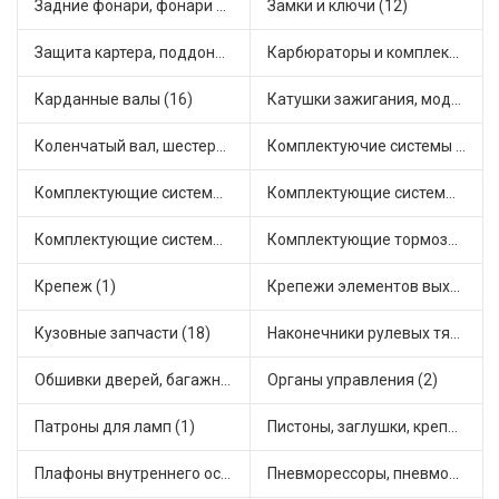
Задние фонари, фонари видимости (3)
Замки и ключи (12)
Защита картера, поддона, КПП (1)
Карбюраторы и комплектующие (16)
Карданные валы (16)
Катушки зажигания, модули зажигания (1)
Коленчатый вал, шестерни коленчатого вала (1)
Комплектуючие системы стеклоочистителя (2)
Комплектующие системы выпуска отработавших газов (1)
Комплектующие системы отопления (13)
Комплектующие системы питания (1)
Комплектующие тормозной системы (8)
Крепеж (1)
Крепежи элементов выхлопной системы (1)
Кузовные запчасти (18)
Наконечники рулевых тяг (5)
Обшивки дверей, багажника, потолков, накладки салона (2)
Органы управления (2)
Патроны для ламп (1)
Пистоны, заглушки, крепежные элементы (2)
Плафоны внутреннего освещения (1)
Пневморессоры, пневмоподушки (1)