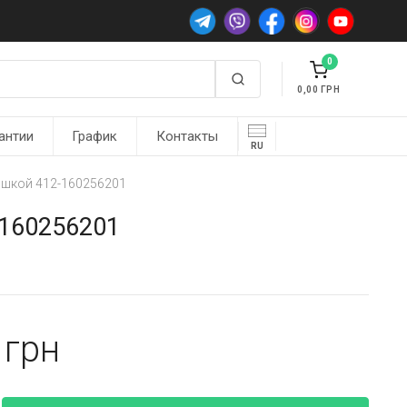
0
0,00
антии
График
Контакты
RU
рышкой 412-160256201
-160256201
4