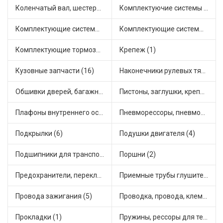
Коленчатый вал, шестерни коленчатого вала (1)
Комплектуючие системы стеклоочистителя (2)
Комплектующие системы отопления (13)
Комплектующие системы питания (1)
Комплектующие тормозной системы (6)
Крепеж (1)
Кузовные запчасти (16)
Наконечники рулевых тяг (5)
Обшивки дверей, багажника, потолков, накладки салона (2)
Пистоны, заглушки, крепежные элементы (2)
Плафоны внутреннего освещения (1)
Пневморессоры, пневмоподушки (1)
Подкрылки (6)
Подушки двигателя (4)
Подшипники для транспорта (11)
Поршни (2)
Предохранители, переключатели, кнопки автомобильные (6)
Приемные трубы глушителя (3)
Провода зажигания (5)
Проводка, провода, клеммы и разъемы (3)
Прокладки (1)
Пружины, рессоры для техники (2)