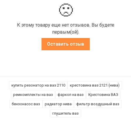
🙁
К этому товару еще нет отзывов. Вы будете
первым(ой).
Оставить отзыв
купить резонатор на ваз 2110
крестовина ваз 2121 (нива)
ремкомплекты на ваз
фаркоп на ваз
Крестовина ВАЗ
бензонасос ваз
радиатор нива
фильтр воздушный ваз
глушитель ваз