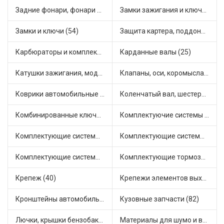
Задние фонари, фонари видимости (5)
Замки зажигания и ключи (11)
Замки и ключи (54)
Защита картера, поддона, КПП (3)
Карбюраторы и комплектующие (32)
Карданные валы (25)
Катушки зажигания, модули зажигания (3)
Клапаны, оси, коромысла (14)
Коврики автомобильные (7)
Коленчатый вал, шестерни коленчатого вала (9)
Комбинированные ключи (3)
Комплектуючие системы стеклоочистителя (9)
Комплектующие системы выпуска отработавших газов (10)
Комплектующие системы отопления (25)
Комплектующие системы питания (12)
Комплектующие тормозной системы (22)
Крепеж (40)
Крепежи элементов выхлопной системы (5)
Кронштейны автомобильные (4)
Кузовные запчасти (82)
Лючки, крышки бензобака (6)
Материалы для шумо и виброизоляции (1)