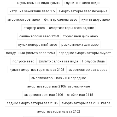
глушитель заз вида купить
глушитель авео седан
катушка зажигания авео 1.5
амортизаторы авео передние
амортизаторы авео
фильтр салона авео
купить шрус авео
стартер авео
амортизаторы авео задние
сайлентблоки авео т250
тормозной диск авео
кулак поворотный авео
ремкомплект для авео
воздушный фильтр авео т250
передние амортизаторы амулет
полуось авео
фильтр салона заз вида
Полуось Вида
купить амортизаторы на ваз 2103
амортизатор заз форза
амортизаторы ваз 2106 передние
амортизаторы ваз 2106 газомасляные
амортизаторы ваз 2106
стойки ваз 2115
задние амортизаторы ваз 2105
амортизаторы ваз 2106 каяба
амортизаторы на ваз 2102