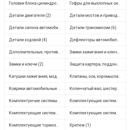
Головки блока цилиндров (1)
Гофры для выхлопных систем (2)
Детали двигателя (2)
Детали мостов и привода трансмиссии (9)
Детали салона автомобиля (6)
Детали трансмиссии (6)
Детали ходовой (4)
Дефлекторы автомобильные (1)
Дополнительные, противотуманные фары (2)
Замки зажигания и ключи (1)
Замки и ключи (2)
Защита картера, поддона, КПП (2)
Катушки зажигания, модули зажигания (7)
Клапаны, оси, коромысла (12)
Коврики автомобильные (6)
Коленчатый вал, шестерни коленчатого вала (4)
Комплектуючие системы стеклоочистителя (1)
Комплектующие системы выпуска отработавших газов (8)
Комплектующие системы отопления (2)
Комплектующие системы питания (9)
Комплектующие тормозной системы (4)
Крепеж (1)