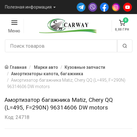
Полезная информация
0
0,00
Меню
Главная
Марки авто
Кузовные запчасти
Амортизаторы капота, багажника
Амортизатор багажника Matiz, Chery QQ (L=495, F=290N)
96314606 DW motors
Амортизатор багажника Matiz, Chery QQ
(L=495, F=290N) 96314606 DW motors
Код: 24718