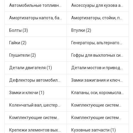
Автомобильные топливные насосы (3)
Аксессуары для кузова автомобиля (1)
Амортизаторы капота, багажника (2)
Амортизаторы, стойки, подушки стоек (17)
Болты (3)
Втулки (2)
Гайки (2)
Генераторы, альтернаторы и комплектующие (1)
Глушители (2)
Гофры для выхлопных систем (8)
Детали двигателя (1)
Детали мостов и привода трансмиссии (8)
Дефлекторы автомобильные (1)
Замки зажигания и ключи (3)
Замки и ключи (1)
Клапаны, оси, коромысла (2)
Коленчатый вал, шестерни коленчатого вала (1)
Комплектующие системы выпуска отработавших газов (4)
Комплектующие системы отопления (4)
Комплектующие системы питания (2)
Крепежи элементов выхлопной системы (2)
Кузовные запчасти (1)