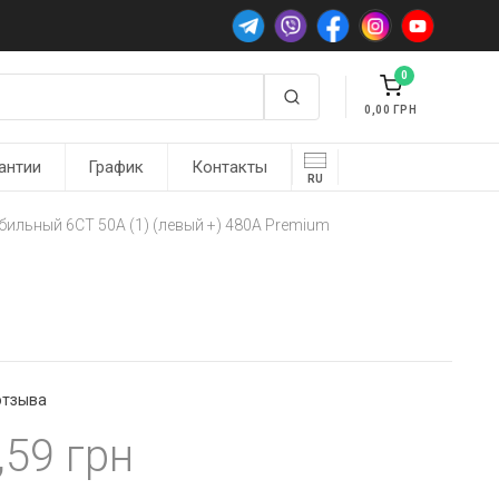
0
0,00
антии
График
Контакты
RU
ильный 6СТ 50А (1) (левый +) 480А Premium
отзыва
,59