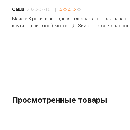
2020-07-16
|
Саша
Майже 3 роки працює, іноді підзаряжаю. Після підзар
крутить (при плюсі), мотор 1,5. Зима покаже як здоров
Просмотренные товары