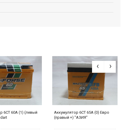
 6СТ 60А (1) (левый
Аккумулятор 6СТ 65А (0) Евро
А
dart
(правый +) "АЗИЯ"
(