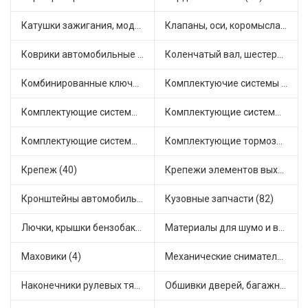
Катушки зажигания, модули зажигания (3)
Клапаны, оси, коромысла (14)
Коврики автомобильные (7)
Коленчатый вал, шестерни коленчатого вала (9)
Комбинированные ключи (3)
Комплектуючие системы стеклоочистителя (9)
Комплектующие системы выпуска отработавших газов (10)
Комплектующие системы отопления (25)
Комплектующие системы питания (12)
Комплектующие тормозной системы (22)
Крепеж (40)
Крепежи элементов выхлопной системы (5)
Кронштейны автомобильные (4)
Кузовные запчасти (82)
Лючки, крышки бензобака (6)
Материалы для шумо и виброизоляции (1)
Маховики (4)
Механические сниматели (1)
Наконечники рулевых тяг (30)
Обшивки дверей, багажника, потолков, накладки салона (36)