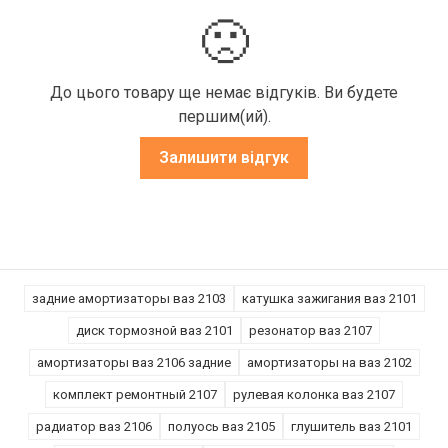
🙁
До цього товару ще немає відгуків. Ви будете
першим(ий).
Залишити відгук
задние амортизаторы ваз 2103
катушка зажигания ваз 2101
диск тормозной ваз 2101
резонатор ваз 2107
амортизаторы ваз 2106 задние
амортизаторы на ваз 2102
комплект ремонтный 2107
рулевая колонка ваз 2107
радиатор ваз 2106
полуось ваз 2105
глушитель ваз 2101