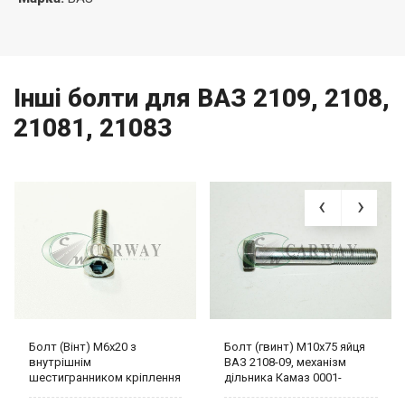
Інші болти для ВАЗ 2109, 2108,
21081, 21083
Болт (Вінт) М6х20 з
Болт (гвинт) М10х75 яйця
внутрішнім
ВАЗ 2108-09, механізм
шестигранником кріплення
дільника Камаз 0001-
рампи форсунки 2108-
0059713-21 БелЗАН