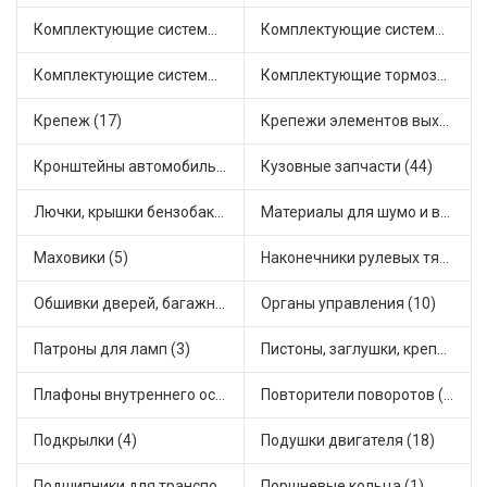
Комплектующие системы выпуска отработавших газов (14)
Комплектующие системы отопления (28)
Комплектующие системы питания (21)
Комплектующие тормозной системы (14)
Крепеж (17)
Крепежи элементов выхлопной системы (3)
Кронштейны автомобильные (11)
Кузовные запчасти (44)
Лючки, крышки бензобака (3)
Материалы для шумо и виброизоляции (1)
Маховики (5)
Наконечники рулевых тяг (18)
Обшивки дверей, багажника, потолков, накладки салона (4)
Органы управления (10)
Патроны для ламп (3)
Пистоны, заглушки, крепежные элементы (6)
Плафоны внутреннего освещения (1)
Повторители поворотов (9)
Подкрылки (4)
Подушки двигателя (18)
Подшипники для транспорта (24)
Поршневые кольца (1)