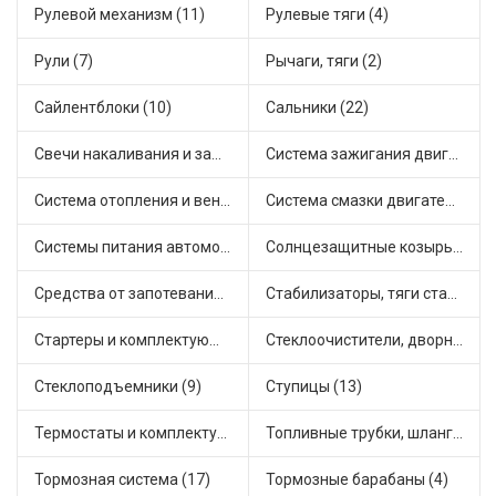
Рулевой механизм (11)
Рулевые тяги (4)
Рули (7)
Рычаги, тяги (2)
Сайлентблоки (10)
Сальники (22)
Свечи накаливания и зажигания (22)
Система зажигания двигателя (5)
Система отопления и вентиляции (8)
Система смазки двигателя (8)
Системы питания автомобиля (15)
Солнцезащитные козырьки для салона автомобиля (1)
Средства от запотевания и размораживатели стекла (1)
Стабилизаторы, тяги стабилизатора, стойки стабилиз (5)
Стартеры и комплектующие (27)
Стеклоочистители, дворники (2)
Стеклоподъемники (9)
Ступицы (13)
Термостаты и комплектующие системы охлаждения (50)
Топливные трубки, шланги, магистрали и рампы (4)
Тормозная система (17)
Тормозные барабаны (4)