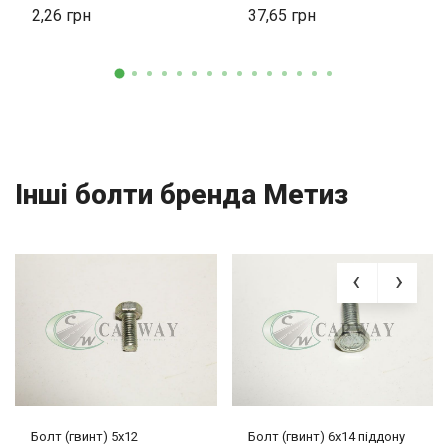
12,Пріора, Каліна 21080-
2,26
37,65
1011023-008
Інші болти бренда Метиз
Болт (гвинт) 5х12
Болт (гвинт) 6х14 піддону