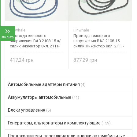
Finwhale
Finwhale
Провода высокого
Провода высокого
Фильтр
напряжения ВАЗ 2108-15 п/
напряжения ВАЗ 2108-15
силик инжектор 8кл. 2111-
силик. инжектор 8кл. 2111-
3707080 Finwhale
3707080 Finwhale
417,24
877,29
Автомобильные адаптеры питания
(4)
Аккумуляторы автомобильные
(41)
Блоки управления
(5)
Генераторы, альтернаторы и комплектующие
(159)
Предохранители, переключатели, кнопки автомобильные
(306)