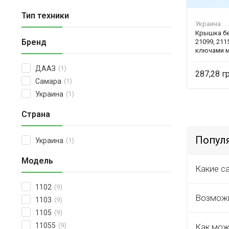
Тип техники
Украина
Крышка бе
Бренд
21099, 2115
ключами м
Україна
ДААЗ
(1)
287,28
Самара
(1)
Украина
(1)
Страна
Попул
Украина
(1)
Модель
Какие с
1102
(9)
Возможн
1103
(9)
1105
(9)
11055
(9)
Как мож