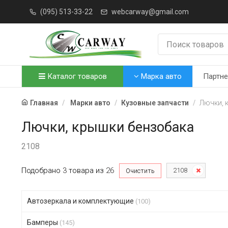
(095) 513-33-22
webcarway@gmail.com
Каталог товаров
Марка авто
Партн
Главная
Марки авто
Кузовные запчасти
Лючки, 
Лючки, крышки бензобака
2108
Подобрано
3
товара
из
26
2108
Очистить
Автозеркала и комплектующие
(100)
Бамперы
(145)