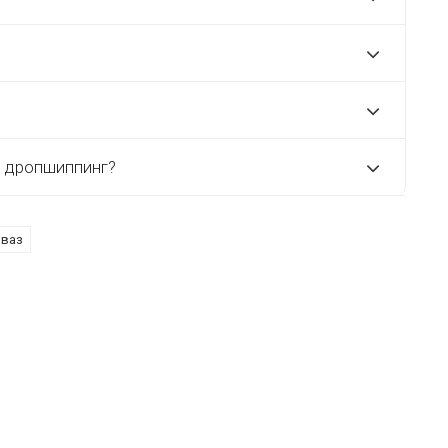
з дропшиппинг?
 ваз