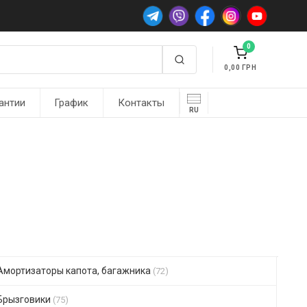
0
0,00
антии
График
Контакты
RU
Амортизаторы капота, багажника
(72)
Брызговики
(75)