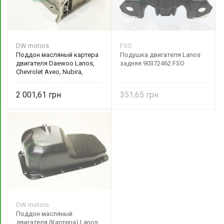
DW motors
FSO
Поддон масляный картера
Подушка двигателя Lanos
двигателя Daewoo Lanos,
задняя 90372462 FSO
Chevrolet Aveo, Nubira,
Tacuma (Польша)
алюминиевый 96481581 DW
2 001,61
351,65
motors
DW motors
Поддон масляный
двигателя (Картера) Lanos,