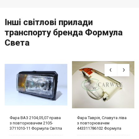
Інші світлові прилади
транспорту бренда Формула
Света
Фара ВАЗ 2104,05,07 права
Фара Таврія, Славута ліва
з повторювачем 2105-
з повторювачем
3711010-11 Формула Світла
443311786102 Формула
Світла