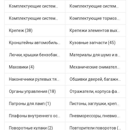
Комплектующие системы выпуска отработавших газов (9)
Комплектующие системы отопления (22)
Комплектующие системы питания (9)
Комплектующие тормозной системы (19)
Крепеж (38)
Крепежи элементов выхлопной системы (5)
Кронштейны автомобильные (4)
Кузовные запчасти (45)
Лючки, крышки бензобака (6)
Материалы для шумо и виброизоляции (1)
Маховики (4)
Механические сниматели (1)
Наконечники рулевых тяг (30)
Обшивки дверей, багажника, потолков, накладки салона (17)
Органы управления (18)
Отражатели, корпуса фар и фонарей (1)
Патроны для ламп (1)
Пистоны, заглушки, крепежные элементы (3)
Плафоны внутреннего освещения (1)
Пневморессоры, пневмоподушки (1)
Поворотные кулаки (2)
Повторители поворотов (2)