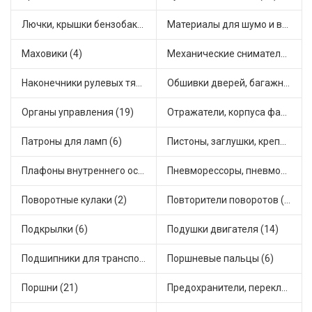
Лючки, крышки бензобака (6)
Материалы для шумо и виброизоляции (1)
Маховики (4)
Механические сниматели (1)
Наконечники рулевых тяг (30)
Обшивки дверей, багажника, потолков, накладки салона (36)
Органы управления (19)
Отражатели, корпуса фар и фонарей (1)
Патроны для ламп (6)
Пистоны, заглушки, крепежные элементы (12)
Плафоны внутреннего освещения (1)
Пневморессоры, пневмоподушки (1)
Поворотные кулаки (2)
Повторители поворотов (10)
Подкрылки (6)
Подушки двигателя (14)
Подшипники для транспорта (43)
Поршневые пальцы (6)
Поршни (21)
Предохранители, переключатели, кнопки автомобильные (40)