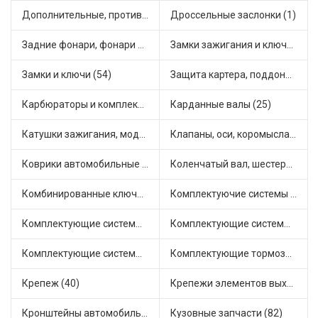
Дополнительные, противотуманные фары (2)
Дроссельные заслонки (1)
Задние фонари, фонари видимости (5)
Замки зажигания и ключи (11)
Замки и ключи (54)
Защита картера, поддона, КПП (3)
Карбюраторы и комплектующие (32)
Карданные валы (25)
Катушки зажигания, модули зажигания (3)
Клапаны, оси, коромысла (14)
Коврики автомобильные (7)
Коленчатый вал, шестерни коленчатого вала (9)
Комбинированные ключи (3)
Комплектуючие системы стеклоочистителя (9)
Комплектующие системы выпуска отработавших газов (10)
Комплектующие системы отопления (25)
Комплектующие системы питания (12)
Комплектующие тормозной системы (22)
Крепеж (40)
Крепежи элементов выхлопной системы (5)
Кронштейны автомобильные (4)
Кузовные запчасти (82)