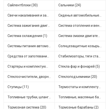
Сайлентблоки (30)
Сальники (24)
Свечи накаливания и зажигания (31)
Сиденья автомобильные (1)
Система зажигания двигателя (3)
Система отопления и вентиляции (17)
Система охлаждения (1)
Система смазки двигателя (17)
Системы питания автомобиля (21)
Солнцезащитные козырьки для салона автомобиля (3)
Средства от запотевания и размораживатели стекла (1)
Стабилизаторы, тяги стабилизатора, стойки стабилиз (3)
Стартеры и комплектующие (38)
Стекла фар и фонарей (5)
Стеклоочистители, дворники (1)
Стеклоподъемники (20)
Ступицы (11)
Термостаты и комплектующие системы охлаждения (55)
Топливные трубки, шланги, магистрали и рампы (3)
Топливные, масляные баки (1)
Тормозная система (20)
Тормозные барабаны (2)