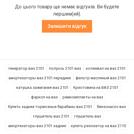
До цього товару ще немає відгуків. Ви будете
першим(ий).
Залишити відгук
генератор ваз 2101
полуось 2101 ваз
коленвал на ваз 2101
амортизаторы ваз 2101 передние
фильтр масляный ваз 2101
катушка зажигания ваз 2101
Крестовина на ВАЗ 2101
фаркоп на ваз
ремкомплекты на ваз
Купить задние тормозные барабаны ваз 2101
бензонасос ваз
глушитель ваз 2101
глушитель ваз
амортизаторы ваз 2101 задние
купить резонатор на ваз 2110