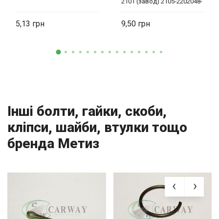
2101 (завод) 2105-2202048-
00 БелЗАН
5,13
9,50
Інші болти, гайки, скоби,
кліпси, шайби, втулки тощо
бренда Метиз