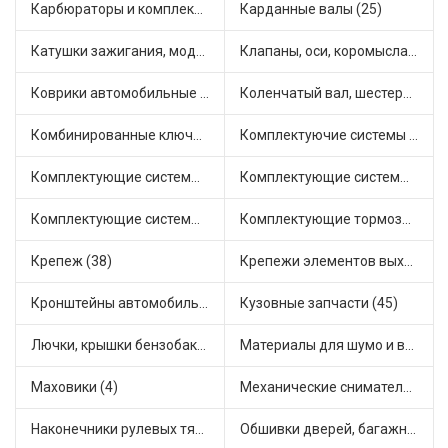
Карбюраторы и комплектующие (15)
Карданные валы (25)
Катушки зажигания, модули зажигания (3)
Клапаны, оси, коромысла (14)
Коврики автомобильные (5)
Коленчатый вал, шестерни коленчатого вала (7)
Комбинированные ключи (3)
Комплектуючие системы стеклоочистителя (7)
Комплектующие системы выпуска отработавших газов (9)
Комплектующие системы отопления (22)
Комплектующие системы питания (9)
Комплектующие тормозной системы (19)
Крепеж (38)
Крепежи элементов выхлопной системы (5)
Кронштейны автомобильные (4)
Кузовные запчасти (45)
Лючки, крышки бензобака (6)
Материалы для шумо и виброизоляции (1)
Маховики (4)
Механические сниматели (1)
Наконечники рулевых тяг (30)
Обшивки дверей, багажника, потолков, накладки салона (17)