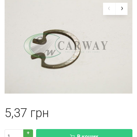
5,37
+
В кошик