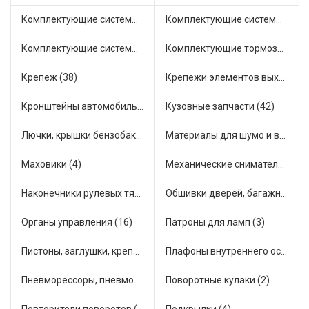
Комплектующие системы выпуска отработавших газов (7)
Комплектующие системы отопления (22)
Комплектующие системы питания (5)
Комплектующие тормозной системы (22)
Крепеж (38)
Крепежи элементов выхлопной системы (5)
Кронштейны автомобильные (4)
Кузовные запчасти (42)
Лючки, крышки бензобака (6)
Материалы для шумо и виброизоляции (1)
Маховики (4)
Механические сниматели (1)
Наконечники рулевых тяг (30)
Обшивки дверей, багажника, потолков, накладки салона (24)
Органы управления (16)
Патроны для ламп (3)
Пистоны, заглушки, крепежные элементы (9)
Плафоны внутреннего освещения (1)
Пневморессоры, пневмоподушки (1)
Поворотные кулаки (2)