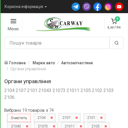
Корисна інформація
0
0,00
Меню
Головна
Марки авто
Автозапчастини
Органи управління
Органи управління
2104 2107 2101 21043 21073 21011 2105 2102 2103
2106
Вибрано
19
товаров
з
74
2104
2107
2101
Очистить
21043
21073
21011
2105