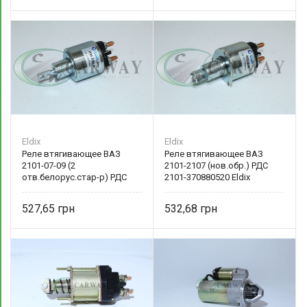
Eldix
Eldix
Реле втягивающее ВАЗ
Реле втягивающее ВАЗ
2101-07-09 (2
2101-2107 (нов.обр.) РДС
отв.белорус.стар-р) РДС
2101-370880520 Eldix
2108-Б Eldix
527,65
532,68