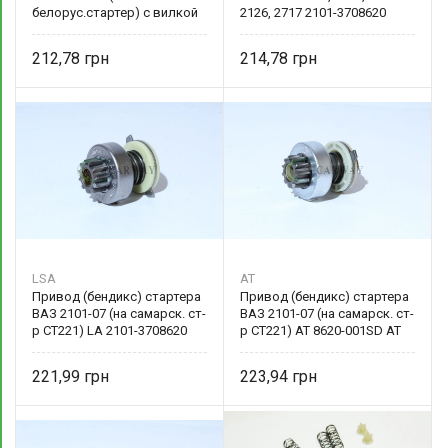
белорус.стартер) с вилкой
2126, 2717 2101-3708620
WB DG2101-425 Weber
Eldix
212,78
214,78
LSA
AT
Привод (бендикс) стартера
Привод (бендикс) стартера
ВАЗ 2101-07 (на самарск. ст-
ВАЗ 2101-07 (на самарск. ст-
р СТ221) LA 2101-3708620
р СТ221) AT 8620-001SD AT
LSA
221,99
223,94