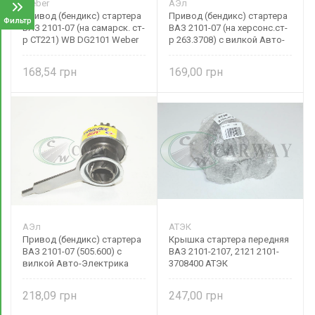
Weber
АЭл
Привод (бендикс) стартера
Привод (бендикс) стартера
Фильтр
ВАЗ 2101-07 (на самарск. ст-
ВАЗ 2101-07 (на херсонс.ст-
р СТ221) WB DG2101 Weber
р 263.3708) с вилкой Авто-
Электрика
168,54
169,00
АЭл
АТЭК
Привод (бендикс) стартера
Крышка стартера передняя
ВАЗ 2101-07 (505.600) с
ВАЗ 2101-2107, 2121 2101-
вилкой Авто-Электрика
3708400 АТЭК
218,09
247,00