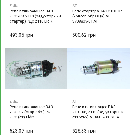
Eldix
AT
Реле втягивающее ВАЗ
Реле стартера ВАЗ 2101-07
2101-08, 2110 (редукторный
(нового образца) AT
стартер) РДС 2110 Eldix
3708805-01 AT
493,05
500,62
Eldix
AT
Реле втягивающее ВАЗ
Реле втягивающее ВАЗ
2101-07 (стар.обр.) РС
2101-08, 2110 (редукторный
2101(ст) Eldix
стартер) AT 8805-001SR AT
523,07
526,33