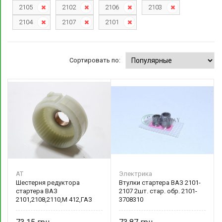
2105
2102
2106
2103
2104
2107
2101
Сортировать по:
AT
Электрика
Шестерня редуктора
Втулки стартера ВАЗ 2101-
стартера ВАЗ
2107 2шт. стар. обр. 2101-
2101,2108,2110,М 412,ГАЗ
3708310
(дв402,406) AT 6003-001S