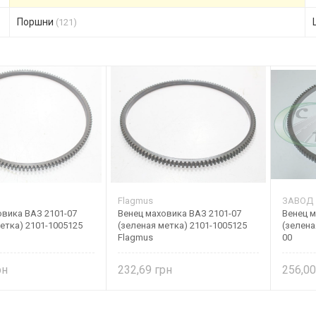
Поршни
(121)
Flagmus
ЗАВОД
овика ВАЗ 2101-07
Венец маховика ВАЗ 2101-07
Венец м
етка) 2101-1005125
(зеленая метка) 2101-1005125
(зелена
Flagmus
00
232,69
256,0