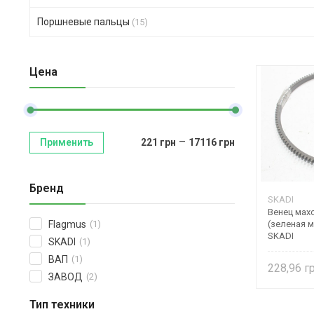
Поршневые пальцы
(15)
Цена
–
Применить
221
грн
17116
грн
Бренд
SKADI
Венец мах
(зеленая м
Flagmus
(1)
SKADI
SKADI
(1)
ВАП
(1)
228,96
ЗАВОД
(2)
Тип техники