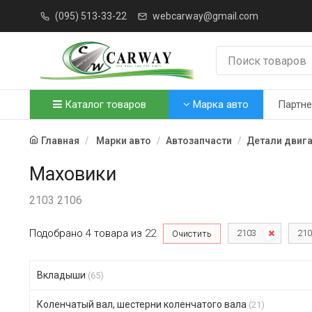
(095) 513-33-22
webcarway@gmail.com
Каталог товаров
Марка авто
Партн
Главная
Марки авто
Автозапчасти
Детали двиг
Маховики
2103 2106
Подобрано
4
товара
из
22
2103
210
Очистить
Вкладыши
(65)
Коленчатый вал, шестерни коленчатого вала
(21)