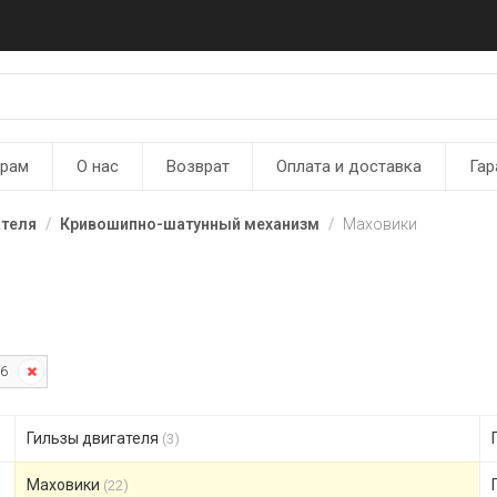
ерам
О нас
Возврат
Оплата и доставка
Гар
ателя
Кривошипно-шатунный механизм
Маховики
6
Гильзы двигателя
(3)
Маховики
(22)