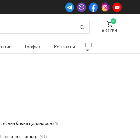
0
0,00
антии
График
Контакты
RU
Головки блока цилиндров
(5)
Поршневые кольца
(91)